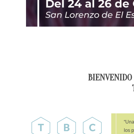
BIENVENIDO 
Una 
los 