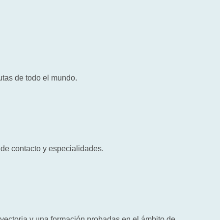
utas de todo el mundo.
 de contacto y especialidades.
yectoria y una formación probadas en el ámbito de