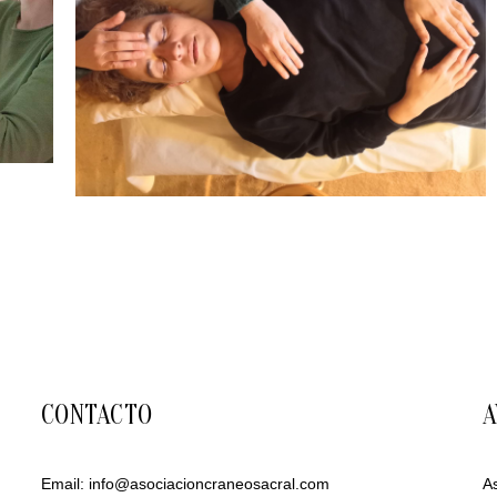
CONTACTO
A
Email:
info@asociacioncraneosacral.com
A