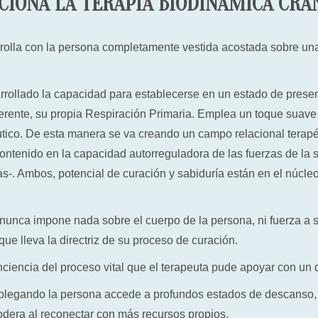
CIONA LA TERAPIA BIODINÁMICA CRA
olla con la persona completamente vestida acostada sobre una
rollado la capacidad para establecerse en un estado de prese
herente, su propia Respiración Primaria. Emplea un toque suave
ico. De esta manera se va creando un campo relacional terapé
ontenido en la capacidad autorreguladora de las fuerzas de la s
as-. Ambos, potencial de curación y sabiduría están en el núcle
 nunca impone nada sobre el cuerpo de la persona, ni fuerza a 
que lleva la directriz de su proceso de curación.
nciencia del proceso vital que el terapeuta pude apoyar con un d
splegando la persona accede a profundos estados de descanso, 
odera al reconectar con más recursos propios.