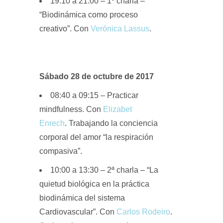
19.10 a 21:00
–
1º charla –
“Biodinámica como proceso
creativo”.
Con
Verónica Lassus
.
Sábado 28 de octubre de 2017
08:40 a 09:15 –
Practicar
mindfulness. Con
Elizabet
Enrech
.
Trabajando la conciencia
corporal del amor “la respiración
compasiva”.
10:00 a 13:30 –
2ª charla – “
La
quietud biológica en la práctica
biodinámica del sistema
Cardiovascular”. Con
Carlos Rodeiro
.